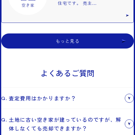
住宅です。 売主...
もっと見る
よくあるご質問
査定費用はかかりますか？
査定は無料です。机上査定（簡易査定）も訪問査定も無
料で対応しておりますので、お気軽にご相談ください。
土地に古い空き家が建っているのですが、解
体しなくても売却できますか？