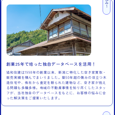
強み1
創業25年で培った独自データベースを活用！
協和住建は1998年の創業以来、新潟に特化した空き家買取・
販売実績を積んでまいりました。築50年超の傷みの目立つ木
造住宅や、他社から査定を断られた建物など、空き家が抱え
る問題も多種多様。地域の不動産事情を知り尽くしたスタッ
フが、当社独自のデータベースをもとに、お客様の悩みに合
った解決策をご提案いたします。