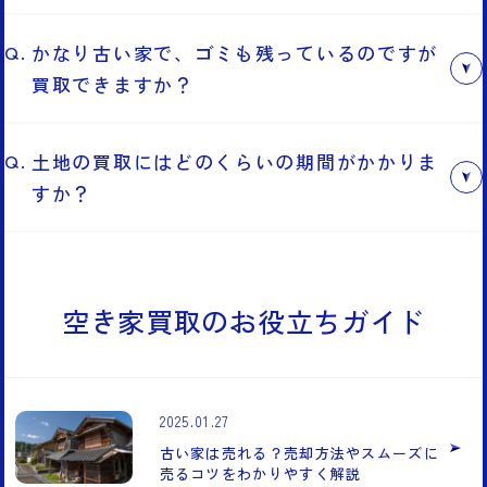
空き家がある場合も買取可能です。解体にも費用がかか
りますので、まずは当社までご相談ください。空き家や
かなり古い家で、ゴミも残っているのですが
土地の状態を調査し、最適な買取プランを提案いたしま
買取できますか？
す。
どんなに古くても、不要なものが残っていても買取可能
です。これまでにそういった不動産の買取実績もありま
土地の買取にはどのくらいの期間がかかりま
すので、安心してお問い合わせください。
すか？
査定のお問い合わせをいただきましたら、最短で当日の
内に足を運び、訪問査定を実施。およそ1週間ほどで買
取価格を提示いたします。必要書類がそろっていれば、
空き家買取のお役立ちガイド
ご相談から約2〜3週間で現金化できます。
2025.01.27
古い家は売れる？売却方法やスムーズに
売るコツをわかりやすく解説